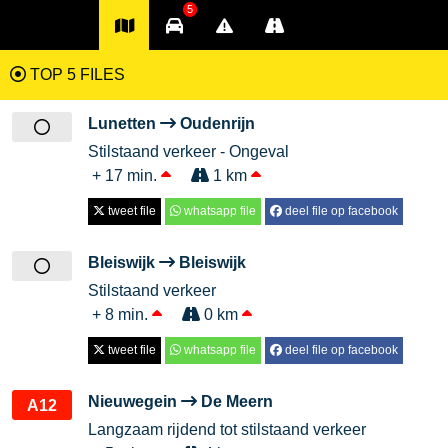
5
TOP 5 FILES
Lunetten
Oudenrijn
Stilstaand verkeer - Ongeval
+ 17 min.
1 km
tweet file
whatsapp file
deel file op facebook
Bleiswijk
Bleiswijk
Stilstaand verkeer
+ 8 min.
0 km
tweet file
whatsapp file
deel file op facebook
Nieuwegein
De Meern
A12
Langzaam rijdend tot stilstaand verkeer