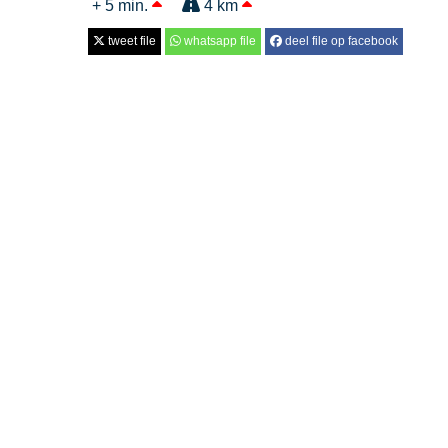
+ 5 min.
4 km
tweet file
whatsapp file
deel file op facebook