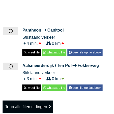
Pantheon
Capitool
Stilstaand verkeer
+ 4 min.
0 km
tweet file
whatsapp file
deel file op facebook
Aalsmeerderdijk / Ten Pol
Fokkerweg
Stilstaand verkeer
+ 3 min.
0 km
tweet file
whatsapp file
deel file op facebook
Toon alle filemeldingen