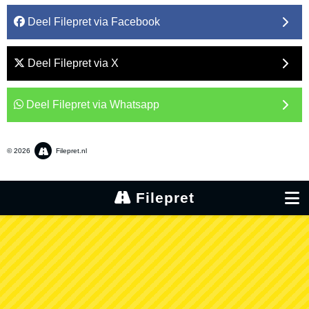
Deel Filepret via Facebook
Deel Filepret via X
Deel Filepret via Whatsapp
© 2026
Filepret.nl
Filepret