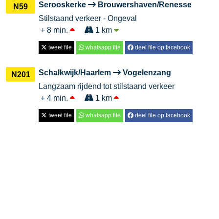
Serooskerke
Brouwershaven/Renesse
N59
Stilstaand verkeer - Ongeval
+ 8 min.
1 km
tweet file
whatsapp file
deel file op facebook
Schalkwijk/Haarlem
Vogelenzang
N201
Langzaam rijdend tot stilstaand verkeer
+ 4 min.
1 km
tweet file
whatsapp file
deel file op facebook