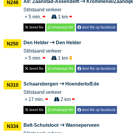
A8: Zaanstad-Assendelft
Krommenie/Zaandijk
N246
Stilstaand verkeer
+ 5 min.
1 km
tweet file
whatsapp file
deel file op facebook
Den Helder
Den Helder
N250
Stilstaand verkeer
+ 5 min.
1 km
tweet file
whatsapp file
deel file op facebook
Schaarsbergen
Hoenderlo/Ede
N310
Stilstaand verkeer
+ 17 min.
2 km
tweet file
whatsapp file
deel file op facebook
Belt-Schutsloot
Wanneperveen
N334