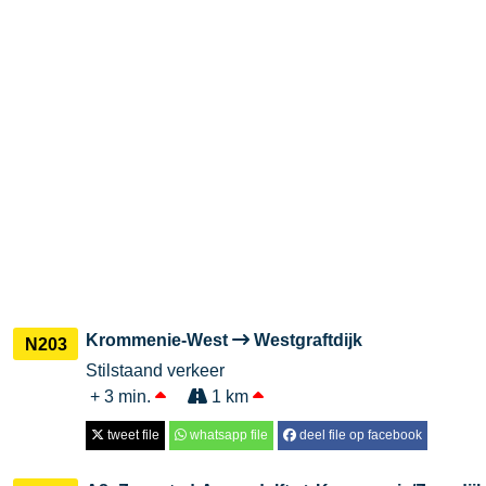
Krommenie-West
Westgraftdijk
N203
Stilstaand verkeer
+ 3 min.
1 km
tweet file
whatsapp file
deel file op facebook