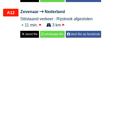
Zevenaar
Nederland
A12
Stilstaand verkeer - Rijstrook afgesloten
+ 11 min.
3 km
tweet file
whatsapp file
deel file op facebook