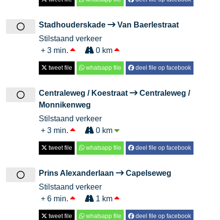
Stadhouderskade
Van Baerlestraat
Stilstaand verkeer
+ 3 min.
0 km
tweet file
whatsapp file
deel file op facebook
Centraleweg / Koestraat
Centraleweg /
Monnikenweg
Stilstaand verkeer
+ 3 min.
0 km
tweet file
whatsapp file
deel file op facebook
Prins Alexanderlaan
Capelseweg
Stilstaand verkeer
+ 6 min.
1 km
tweet file
whatsapp file
deel file op facebook