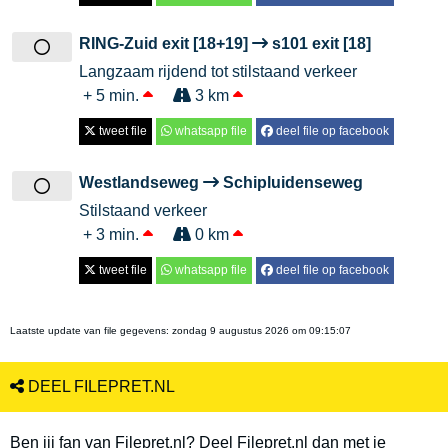
RING-Zuid exit [18+19]
s101 exit [18]
Langzaam rijdend tot stilstaand verkeer
+ 5 min.
3 km
tweet file
whatsapp file
deel file op facebook
Westlandseweg
Schipluidenseweg
Stilstaand verkeer
+ 3 min.
0 km
tweet file
whatsapp file
deel file op facebook
Laatste update van file gegevens:
zondag 9 augustus 2026 om 09:15:07
DEEL FILEPRET.NL
Ben jij fan van Filepret.nl? Deel Filepret.nl dan met je