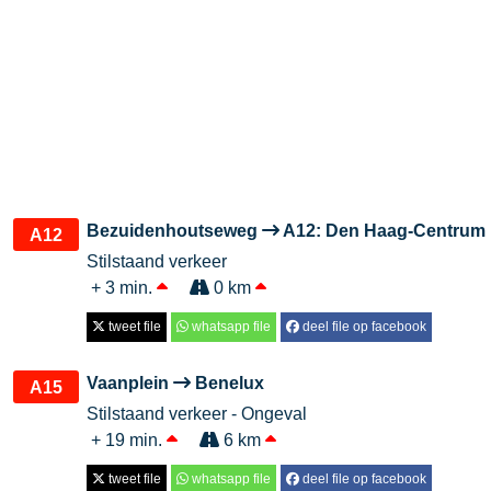
Bezuidenhoutseweg
A12: Den Haag-Centrum
A12
Stilstaand verkeer
+ 3 min.
0 km
tweet file
whatsapp file
deel file op facebook
Vaanplein
Benelux
A15
Stilstaand verkeer - Ongeval
+ 19 min.
6 km
tweet file
whatsapp file
deel file op facebook