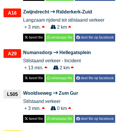
Zwijndrecht
Ridderkerk-Zuid
A16
Langzaam rijdend tot stilstaand verkeer
+ 3 min.
2 km
tweet file
whatsapp file
deel file op facebook
Numansdorp
Hellegatsplein
A29
Stilstaand verkeer - Incident
+ 13 min.
2 km
tweet file
whatsapp file
deel file op facebook
Wooldseweg
Zum Gur
L505
Stilstaand verkeer
+ 3 min.
0 km
tweet file
whatsapp file
deel file op facebook