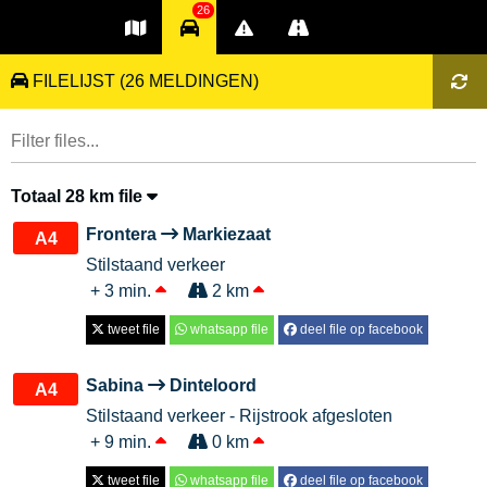
26
FILELIJST
(26 MELDINGEN)
Totaal 28 km file
Frontera
Markiezaat
A4
Stilstaand verkeer
+ 3 min.
2 km
tweet file
whatsapp file
deel file op facebook
Sabina
Dinteloord
A4
Stilstaand verkeer - Rijstrook afgesloten
+ 9 min.
0 km
tweet file
whatsapp file
deel file op facebook