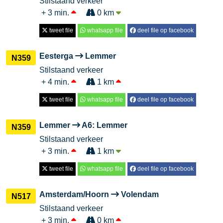
Stilstaand verkeer
+ 3 min.
0 km
tweet file
whatsapp file
deel file op facebook
Eesterga
Lemmer
N359
Stilstaand verkeer
+ 4 min.
1 km
tweet file
whatsapp file
deel file op facebook
Lemmer
A6: Lemmer
N359
Stilstaand verkeer
+ 3 min.
1 km
tweet file
whatsapp file
deel file op facebook
Amsterdam/Hoorn
Volendam
N517
Stilstaand verkeer
+ 3 min.
0 km