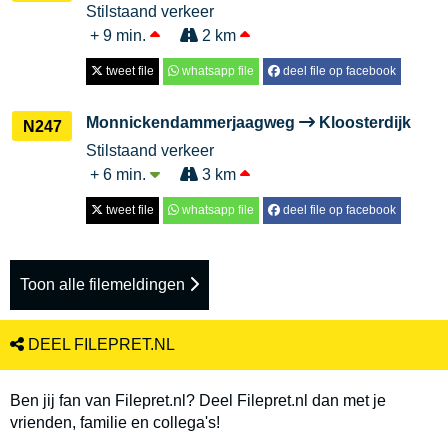
Stilstaand verkeer
+ 9 min.
2 km
tweet file
whatsapp file
deel file op facebook
Monnickendammerjaagweg
Kloosterdijk
N247
Stilstaand verkeer
+ 6 min.
3 km
tweet file
whatsapp file
deel file op facebook
Toon alle filemeldingen
DEEL FILEPRET.NL
Ben jij fan van Filepret.nl? Deel Filepret.nl dan met je
vrienden, familie en collega's!