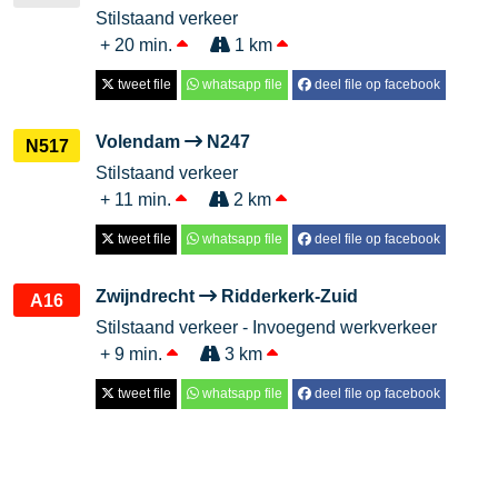
Stilstaand verkeer
+ 20 min.
1 km
tweet file
whatsapp file
deel file op facebook
Volendam
N247
N517
Stilstaand verkeer
+ 11 min.
2 km
tweet file
whatsapp file
deel file op facebook
Zwijndrecht
Ridderkerk-Zuid
A16
Stilstaand verkeer - Invoegend werkverkeer
+ 9 min.
3 km
tweet file
whatsapp file
deel file op facebook