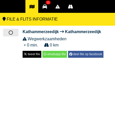
11
FILE & FLITS INFORMATIE
Kathammerzeedijk
Kathammerzeedijk
Wegwerkzaamheden
+ 0 min.
0 km
tweet file
whatsapp file
deel file op facebook