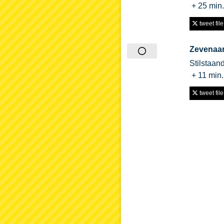
+ 25 min
tweet file
Zevenaa
Stilstaan
+ 11 min
tweet file