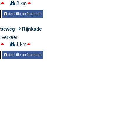
.
2 km
deel file op facebook
rseweg
Rijnkade
d verkeer
.
1 km
deel file op facebook