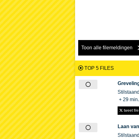
Toon alle filemeldingen
TOP 5 FILES
Grevelin
Stilstaan
+ 29 min
tweet file
Laan van
Stilstaan