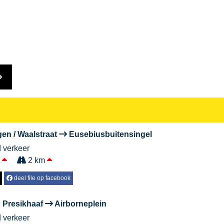
gen / Waalstraat
Eusebiusbuitensingel
d verkeer
.
2 km
deel file op facebook
 Presikhaaf
Airborneplein
d verkeer