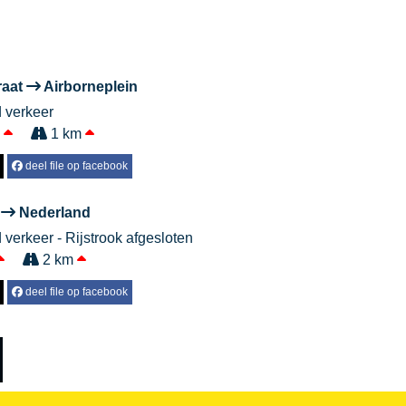
raat
Airborneplein
d verkeer
.
1 km
deel file op facebook
k
Nederland
 verkeer - Rijstrook afgesloten
2 km
deel file op facebook