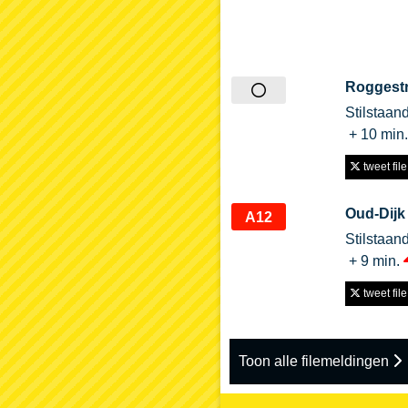
Roggest
Stilstaan
+ 10 min
tweet file
Oud-Dij
A12
Stilstaand
+ 9 min.
tweet file
Toon alle filemeldingen