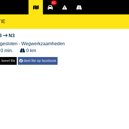
61
TIE
3
N3
fgesloten - Wegwerkzaamheden
 0 min.
0 km
tweet file
deel file op facebook