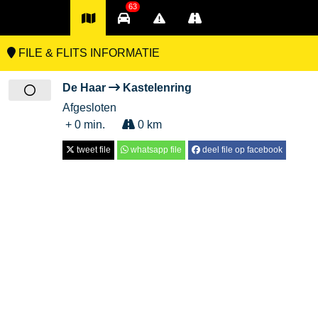
63
FILE & FLITS INFORMATIE
De Haar
Kastelenring
Afgesloten
+ 0 min.
0 km
tweet file
whatsapp file
deel file op facebook