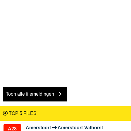
Toon alle filemeldingen
TOP 5 FILES
Amersfoort
Amersfoort-Vathorst
A28