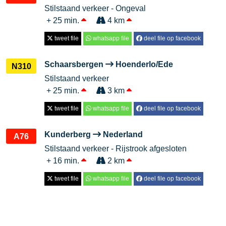
Stilstaand verkeer - Ongeval
+ 25 min.
4 km
tweet file
whatsapp file
deel file op facebook
Schaarsbergen
Hoenderlo/Ede
N310
Stilstaand verkeer
+ 25 min.
3 km
tweet file
whatsapp file
deel file op facebook
Kunderberg
Nederland
A76
Stilstaand verkeer - Rijstrook afgesloten
+ 16 min.
2 km
tweet file
whatsapp file
deel file op facebook