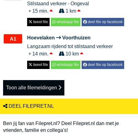
Stilstaand verkeer - Ongeval
+ 15 min.
1 km
tweet file
whatsapp file
deel file op facebook
Hoevelaken
Voorthuizen
A1
Langzaam rijdend tot stilstaand verkeer
+ 14 min.
10 km
tweet file
whatsapp file
deel file op facebook
Toon alle filemeldingen
DEEL FILEPRET.NL
Ben jij fan van Filepret.nl? Deel Filepret.nl dan met je
vrienden, familie en collega's!