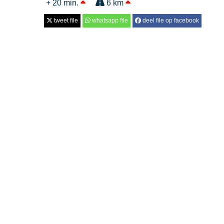
+ 20 min.
6 km
tweet file
whatsapp file
deel file op facebook