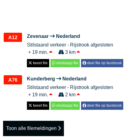
Zevenaar
Nederland
A12
Stilstaand verkeer - Rijstrook afgesloten
+ 19 min.
3 km
tweet file
whatsapp file
deel file op facebook
Kunderberg
Nederland
A76
Stilstaand verkeer - Rijstrook afgesloten
+ 19 min.
2 km
tweet file
whatsapp file
deel file op facebook
Toon alle filemeldingen