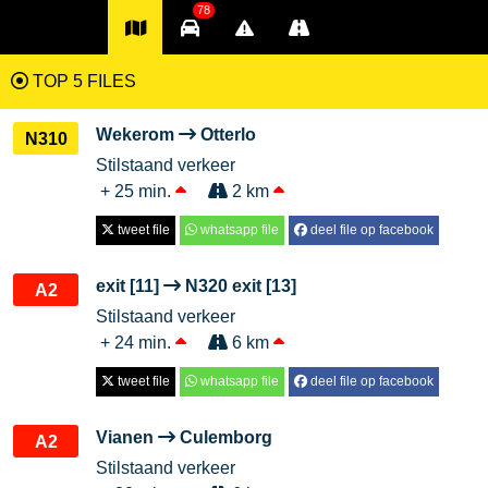
78
TOP 5 FILES
Wekerom
Otterlo
N310
Stilstaand verkeer
+ 25 min.
2 km
tweet file
whatsapp file
deel file op facebook
exit [11]
N320 exit [13]
A2
Stilstaand verkeer
+ 24 min.
6 km
tweet file
whatsapp file
deel file op facebook
Vianen
Culemborg
A2
Stilstaand verkeer