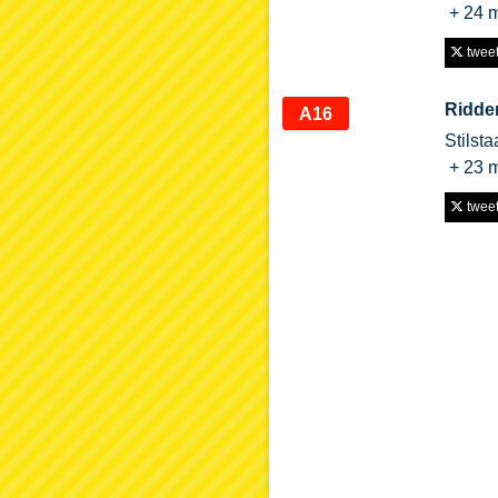
+ 24 
tweet 
Ridde
A16
Stilst
+ 23 
tweet 