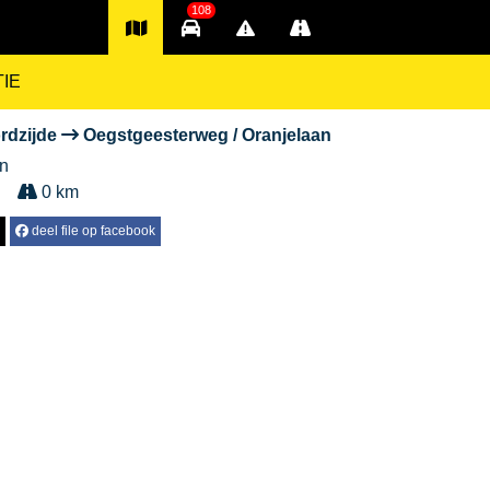
108
TIE
ordzijde
Oegstgeesterweg / Oranjelaan
en
0 km
deel file op facebook