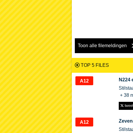
Toon alle filemeldingen
TOP 5 FILES
N224 e
A12
Stilst
+ 38 
tweet 
Zeven
A12
Stilst