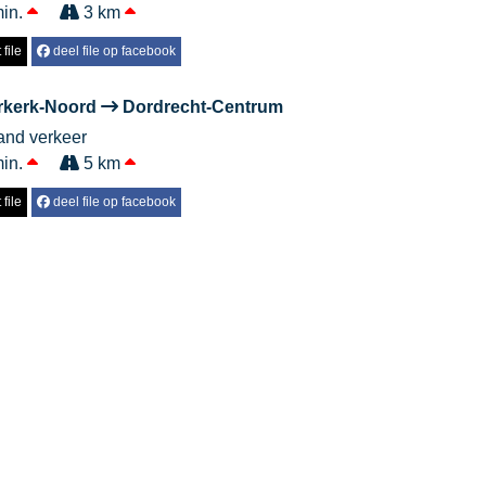
min.
3 km
file
deel file op facebook
rkerk-Noord
Dordrecht-Centrum
aand verkeer
min.
5 km
file
deel file op facebook