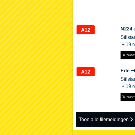
N224 e
A12
Stilst
+ 19 
tweet 
Ede
A12
Stilst
+ 19 
tweet 
Toon alle filemeldingen