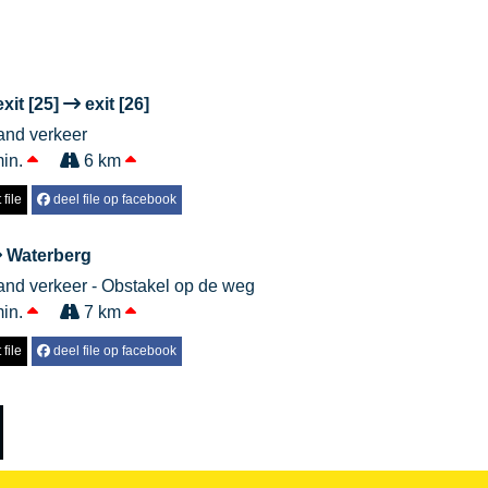
xit [25]
exit [26]
aand verkeer
min.
6 km
file
deel file op facebook
Waterberg
aand verkeer - Obstakel op de weg
min.
7 km
file
deel file op facebook