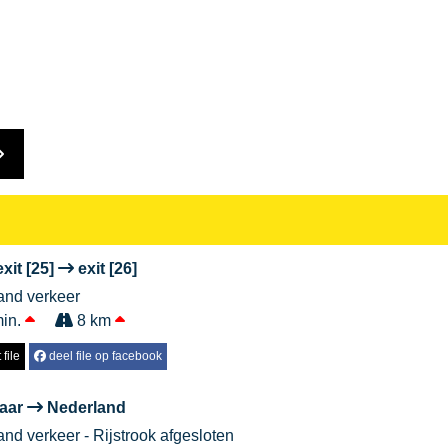
xit [25]
exit [26]
aand verkeer
min.
8 km
file
deel file op facebook
aar
Nederland
aand verkeer - Rijstrook afgesloten