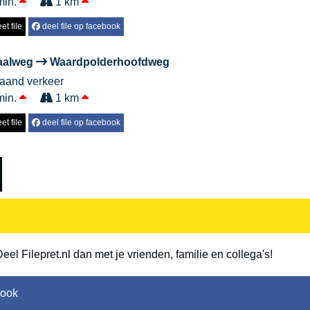
min.
1 km
et file
deel file op facebook
aalweg
Waardpolderhoofdweg
taand verkeer
min.
1 km
et file
deel file op facebook
Deel Filepret.nl dan met je vrienden, familie en collega's!
book