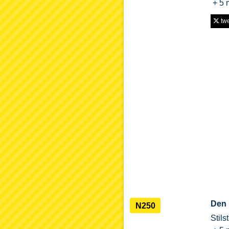
+ 5 
twe
Den 
N250
Stils