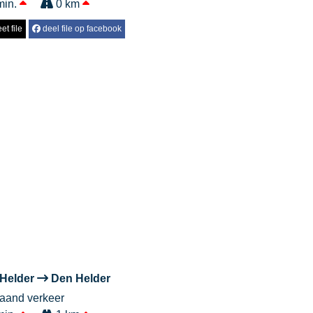
min.
0 km
et file
deel file op facebook
Helder
Den Helder
taand verkeer