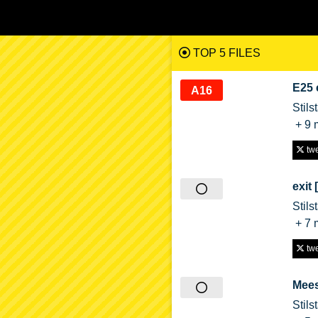
TOP 5 FILES
E25 
A16
Stils
+ 9 
twe
exit 
Stils
+ 7 
twe
Mees
Stils