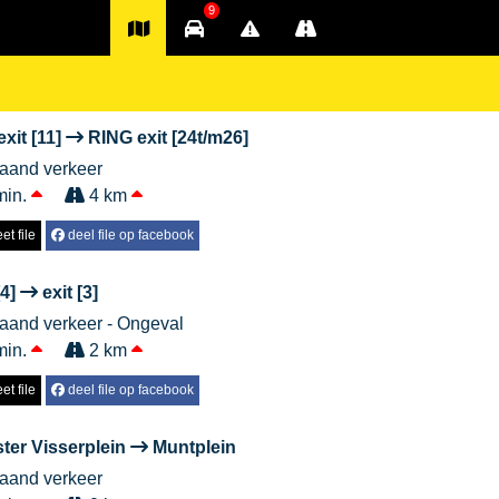
9
exit [11]
RING exit [24t/m26]
taand verkeer
min.
4 km
et file
deel file op facebook
[4]
exit [3]
taand verkeer - Ongeval
min.
2 km
et file
deel file op facebook
ter Visserplein
Muntplein
taand verkeer