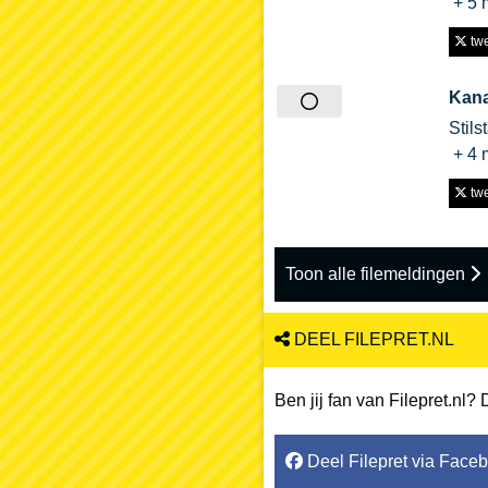
+ 5 
twe
Kan
Stils
+ 4 
twe
Toon alle filemeldingen
DEEL FILEPRET.NL
Ben jij fan van Filepret.nl? 
Deel Filepret via Face