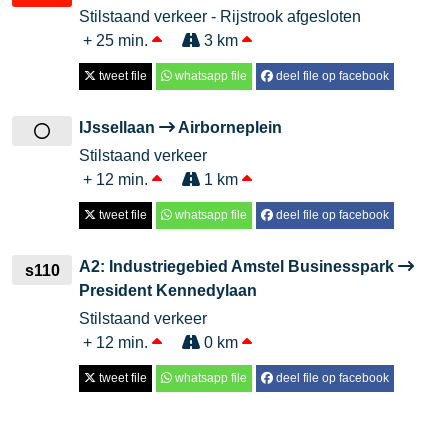
Stilstaand verkeer - Rijstrook afgesloten
+ 25 min.
3 km
tweet file
whatsapp file
deel file op facebook
IJssellaan
Airborneplein
Stilstaand verkeer
+ 12 min.
1 km
tweet file
whatsapp file
deel file op facebook
A2: Industriegebied Amstel Businesspark
s110
President Kennedylaan
Stilstaand verkeer
+ 12 min.
0 km
tweet file
whatsapp file
deel file op facebook