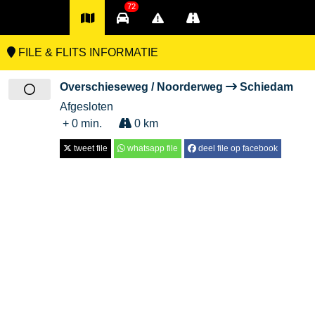
72
FILE & FLITS INFORMATIE
Overschieseweg / Noorderweg
Schiedam
Afgesloten
+ 0 min.
0 km
tweet file
whatsapp file
deel file op facebook