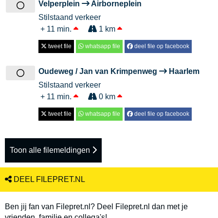
Velperplein
Airborneplein
Stilstaand verkeer
+ 11 min.
1 km
tweet file
whatsapp file
deel file op facebook
Oudeweg / Jan van Krimpenweg
Haarlem
Stilstaand verkeer
+ 11 min.
0 km
tweet file
whatsapp file
deel file op facebook
Toon alle filemeldingen
DEEL FILEPRET.NL
Ben jij fan van Filepret.nl? Deel Filepret.nl dan met je
vrienden, familie en collega's!