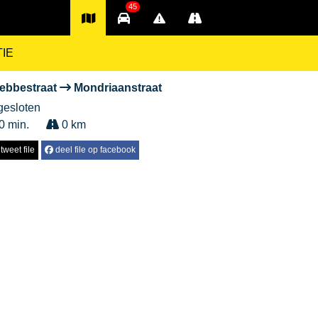
45
TIE
ebbestraat
Mondriaanstraat
gesloten
0 min.
0 km
tweet file
deel file op facebook