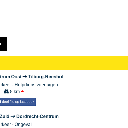
ntrum Oost
Tilburg-Reeshof
erkeer - Hulpdienstvoertuigen
8 km
deel file op facebook
-Zuid
Dordrecht-Centrum
erkeer - Ongeval