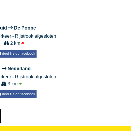
Zuid
De Poppe
rkeer - Rijstrook afgesloten
2 km
deel file op facebook
g
Nederland
rkeer - Rijstrook afgesloten
3 km
deel file op facebook