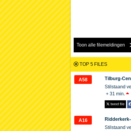
Toon alle filemeldingen
TOP 5 FILES
Tilburg-Ce
A58
Stilstaand v
+ 31 min.
tweet file
Ridderkerk
A16
Stilstaand v