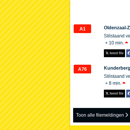
Oldenzaal-
A1
Stilstaand ve
+ 10 min.
tweet file
Kunderber
A76
Stilstaand ve
+ 8 min.
tweet file
Toon alle filemeldingen