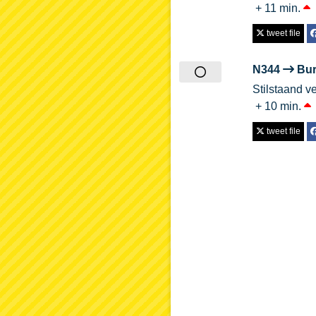
+ 11 min.
tweet file
N344
Bur
Stilstaand v
+ 10 min.
tweet file