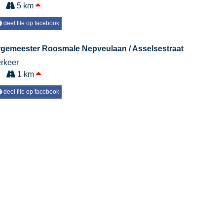
5 km
deel file op facebook
gemeester Roosmale Nepveulaan / Asselsestraat
erkeer
1 km
deel file op facebook