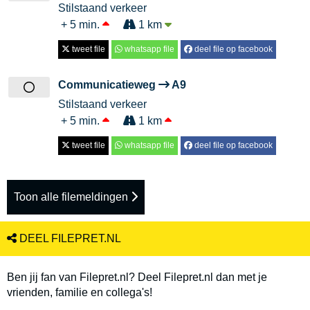
Stilstaand verkeer
+ 5 min.
1 km
tweet file
whatsapp file
deel file op facebook
Communicatieweg
A9
Stilstaand verkeer
+ 5 min.
1 km
tweet file
whatsapp file
deel file op facebook
Toon alle filemeldingen
DEEL FILEPRET.NL
Ben jij fan van Filepret.nl? Deel Filepret.nl dan met je
vrienden, familie en collega's!