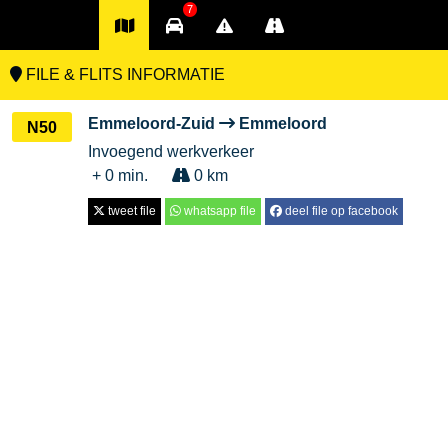
7
FILE & FLITS INFORMATIE
Emmeloord-Zuid
Emmeloord
N50
Invoegend werkverkeer
+ 0 min.
0 km
tweet file
whatsapp file
deel file op facebook