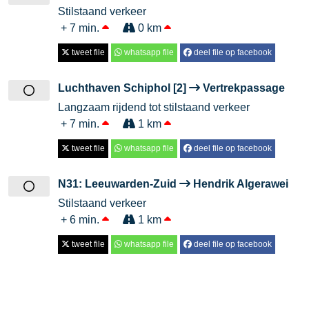
Stilstaand verkeer
+ 7 min.
0 km
tweet file
whatsapp file
deel file op facebook
Luchthaven Schiphol [2]
Vertrekpassage
Langzaam rijdend tot stilstaand verkeer
+ 7 min.
1 km
tweet file
whatsapp file
deel file op facebook
N31: Leeuwarden-Zuid
Hendrik Algerawei
Stilstaand verkeer
+ 6 min.
1 km
tweet file
whatsapp file
deel file op facebook