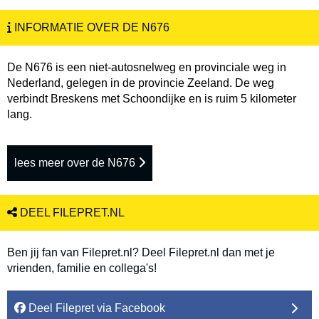
INFORMATIE OVER DE N676
De N676 is een niet-autosnelweg en provinciale weg in
Nederland, gelegen in de provincie Zeeland. De weg
verbindt Breskens met Schoondijke en is ruim 5 kilometer
lang.
lees meer over de N676
DEEL FILEPRET.NL
Ben jij fan van Filepret.nl? Deel Filepret.nl dan met je
vrienden, familie en collega's!
Deel Filepret via Facebook