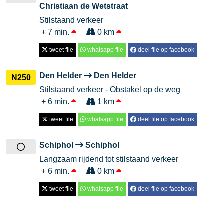
Christiaan de Wetstraat
Stilstaand verkeer
+ 7 min.
0 km
tweet file
whatsapp file
deel file op facebook
Den Helder
Den Helder
N250
Stilstaand verkeer - Obstakel op de weg
+ 6 min.
1 km
tweet file
whatsapp file
deel file op facebook
Schiphol
Schiphol
Langzaam rijdend tot stilstaand verkeer
+ 6 min.
0 km
tweet file
whatsapp file
deel file op facebook