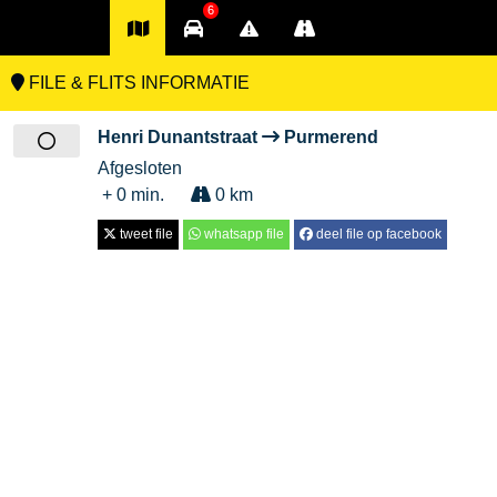
6
FILE & FLITS INFORMATIE
Henri Dunantstraat
Purmerend
Afgesloten
+ 0 min.
0 km
tweet file
whatsapp file
deel file op facebook