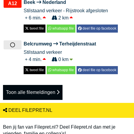
Beek
Nederland
A12
Stilstaand verkeer - Rijstrook afgesloten
+ 6 min.
2 km
tweet file
whatsapp file
deel file op facebook
Belcrumweg
Terheijdenstraat
Stilstaand verkeer
+ 4 min.
0 km
tweet file
whatsapp file
deel file op facebook
Toon alle filemeldingen
DEEL FILEPRET.NL
Ben jij fan van Filepret.nl? Deel Filepret.nl dan met je
vrienden, familie en collega's!