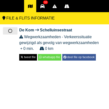
10
FILE & FLITS INFORMATIE
De Kom
Schelluinsestraat
Wegwerkzaamheden - Verkeerssituatie
gewijzigd als gevolg van wegwerkzaamheden
+ 0 min.
0 km
tweet file
whatsapp file
deel file op facebook