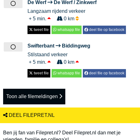
De Werf
De Werf / Zinkwerf
Langzaam rijdend verkeer
+ 5 min.
0 km
tweet file
whatsapp file
deel file op facebook
Swifterbant
Biddingweg
Stilstaand verkeer
+ 5 min.
0 km
tweet file
whatsapp file
deel file op facebook
Toon alle filemeldingen
DEEL FILEPRET.NL
Ben jij fan van Filepret.nl? Deel Filepret.nl dan met je
vrienden, familie en collega's!