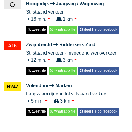
Hoogedijk
Jaagweg / Wagenweg
Stilstaand verkeer
+ 16 min.
1 km
tweet file
whatsapp file
deel file op facebook
Zwijndrecht
Ridderkerk-Zuid
A16
Stilstaand verkeer - Invoegend werkverkeer
+ 12 min.
3 km
tweet file
whatsapp file
deel file op facebook
Volendam
Marken
N247
Langzaam rijdend tot stilstaand verkeer
+ 5 min.
3 km
tweet file
whatsapp file
deel file op facebook