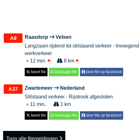
Raasdorp
Velsen
A9
Langzaam rijdend tot stilstaand verkeer - Invoegend
werkverkeer
+ 12 min.
8 km
tweet file
whatsapp file
deel file op facebook
Zwartemeer
Nederland
A37
Stilstaand verkeer - Rijstrook afgesloten
+ 11 min.
1 km
tweet file
whatsapp file
deel file op facebook
Toon alle filemeldingen