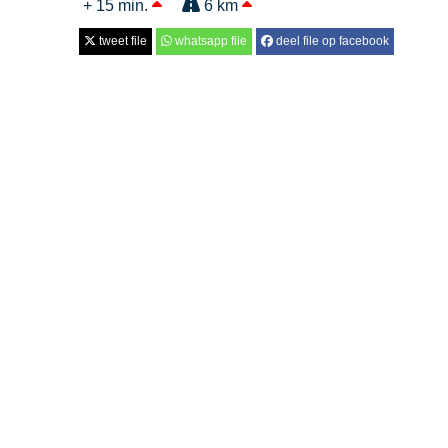
+ 15 min.
6 km
tweet file
whatsapp file
deel file op facebook