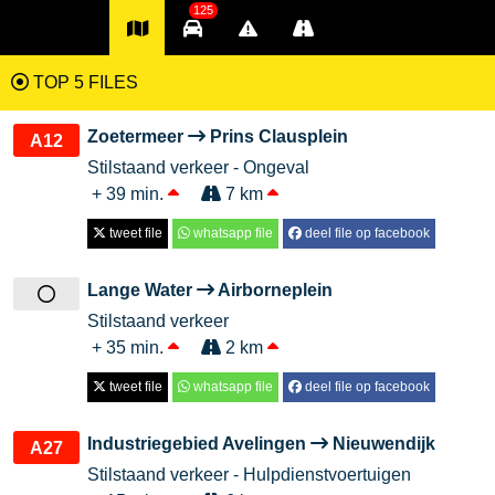
125
TOP 5 FILES
Zoetermeer
Prins Clausplein
A12
Stilstaand verkeer - Ongeval
+ 39 min.
7 km
tweet file
whatsapp file
deel file op facebook
Lange Water
Airborneplein
Stilstaand verkeer
+ 35 min.
2 km
tweet file
whatsapp file
deel file op facebook
Industriegebied Avelingen
Nieuwendijk
A27
Stilstaand verkeer - Hulpdienstvoertuigen