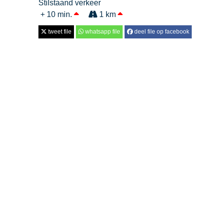
Stilstaand verkeer
+ 10 min.
1 km
tweet file
whatsapp file
deel file op facebook