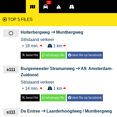
21
TOP 5 FILES
Holterbergweg
Muntbergweg
Stilstaand verkeer
+ 18 min.
1 km
tweet file
whatsapp file
deel file op facebook
Burgemeester Stramanweg
A9: Amsterdam-
s111
Zuidoost
Stilstaand verkeer
+ 14 min.
1 km
tweet file
whatsapp file
deel file op facebook
De Entree
Laarderhoogtweg / Muntbergweg
s111