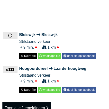
Bleiswijk
Bleiswijk
Stilstaand verkeer
+ 9 min.
1 km
tweet file
whatsapp file
deel file op facebook
Hoogoorddreef
Laarderhoogtweg
s111
Stilstaand verkeer
+ 9 min.
1 km
tweet file
whatsapp file
deel file op facebook
Toon alle filemeldingen