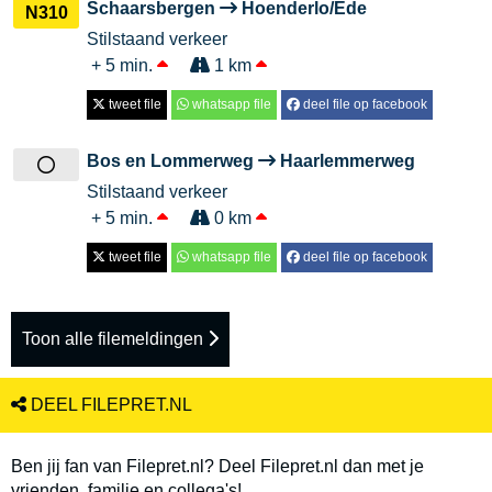
Schaarsbergen
Hoenderlo/Ede
N310
Stilstaand verkeer
+ 5 min.
1 km
tweet file
whatsapp file
deel file op facebook
Bos en Lommerweg
Haarlemmerweg
Stilstaand verkeer
+ 5 min.
0 km
tweet file
whatsapp file
deel file op facebook
Toon alle filemeldingen
DEEL FILEPRET.NL
Ben jij fan van Filepret.nl? Deel Filepret.nl dan met je
vrienden, familie en collega's!