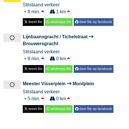
Stilstaand verkeer
+ 8 min.
1 km
tweet file
whatsapp file
deel file op facebook
Lijnbaansgracht / Tichelstraat
Brouwersgracht
Stilstaand verkeer
+ 8 min.
0 km
tweet file
whatsapp file
deel file op facebook
Meester Visserplein
Muntplein
Stilstaand verkeer
+ 5 min.
0 km
tweet file
whatsapp file
deel file op facebook