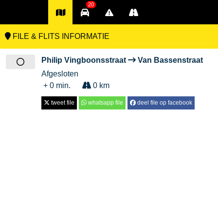
20
FILE & FLITS INFORMATIE
Philip Vingboonsstraat
Van Bassenstraat
Afgesloten
+ 0 min.
0 km
tweet file
whatsapp file
deel file op facebook