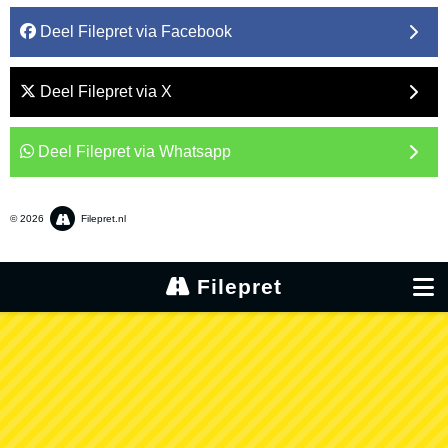
Deel Filepret via Facebook
Deel Filepret via X
Deel Filepret via Whatsapp
© 2026
Filepret.nl
Filepret