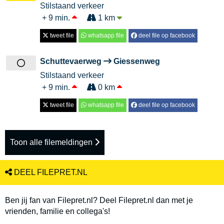
Stilstaand verkeer
+ 9 min.
1 km
tweet file
whatsapp file
deel file op facebook
Schuttevaerweg
Giessenweg
Stilstaand verkeer
+ 9 min.
0 km
tweet file
whatsapp file
deel file op facebook
Toon alle filemeldingen
DEEL FILEPRET.NL
Ben jij fan van Filepret.nl? Deel Filepret.nl dan met je
vrienden, familie en collega's!