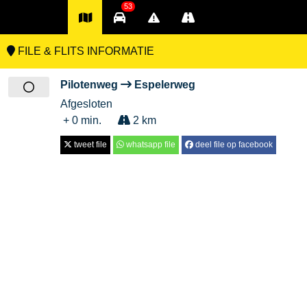
53
FILE & FLITS INFORMATIE
Pilotenweg
Espelerweg
Afgesloten
+ 0 min.
2 km
tweet file
whatsapp file
deel file op facebook